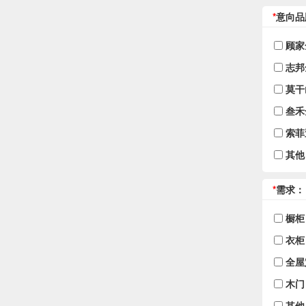
*
意向品
顾家
志邦
莫干
叁禾
索菲
其他
*
需求：
橱柜
衣柜
全屋
木门
其他