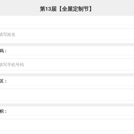
第13届【全屋定制节】
码：
区：
积：